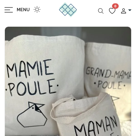
0
MENU