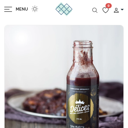
0
MENU