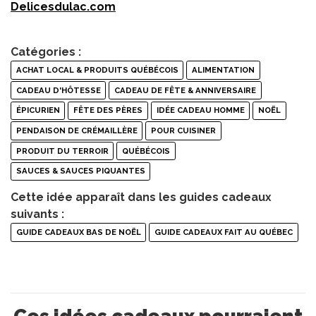
Delicesdulac.com
Catégories :
ACHAT LOCAL & PRODUITS QUÉBÉCOIS
ALIMENTATION
CADEAU D'HÔTESSE
CADEAU DE FÊTE & ANNIVERSAIRE
ÉPICURIEN
FÊTE DES PÈRES
IDÉE CADEAU HOMME
NOËL
PENDAISON DE CRÉMAILLÈRE
POUR CUISINER
PRODUIT DU TERROIR
QUÉBÉCOIS
SAUCES & SAUCES PIQUANTES
Cette idée apparaît dans les guides cadeaux
suivants :
GUIDE CADEAUX BAS DE NOËL
GUIDE CADEAUX FAIT AU QUÉBEC
Ces idées cadeaux pourraient