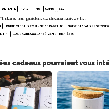
DÉTENTE
FORET
PIN
SAPIN
SEL
ît dans les guides cadeaux suivants :
G
GUIDE CADEAUX ÉCHANGE DE CADEAUX
GUIDE CADEAUX PROFESSE
ENTIN
GUIDE CADEAUX SANTÉ, ZEN ET BIEN-ÊTRE
ées cadeaux pourraient vous int