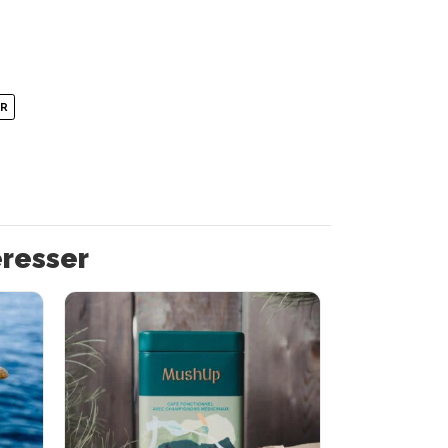
UR
éresser