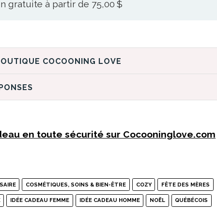
n gratuite à partir de 75,00 $
DÉCOUVREZ LA BOUTIQUE COCOONING LOVE
ÉPONSES
eau en toute sécurité sur Cocooninglove.com
SAIRE
COSMÉTIQUES, SOINS & BIEN-ÊTRE
COZY
FÊTE DES MÈRES
E
IDÉE CADEAU FEMME
IDÉE CADEAU HOMME
NOËL
QUÉBÉCOIS