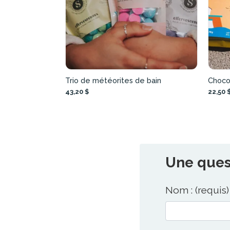
Trio de météorites de bain
Choco
43,20 $
22,50 
Une quest
Nom : (requis)