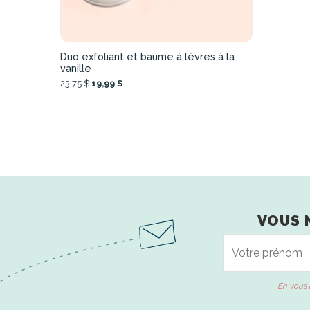
Duo exfoliant et baume à lèvres à la
vanille
23,75 $
19,99 $
VOUS 
En vous 