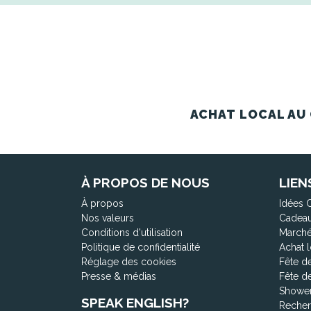
ACHAT LOCAL AU 
À PROPOS DE NOUS
LIEN
À propos
Idées 
Nos valeurs
Cadeau
Conditions d'utilisation
Marché
Politique de confidentialité
Achat l
Réglage des cookies
Fête d
Presse & médias
Fête d
Shower
SPEAK ENGLISH?
Recher