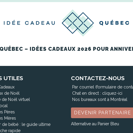
QUÉBEC – IDÉES CADEAUX 2026 POUR ANNIVE
S UTILES
CONTACTEZ-NOUS
Cadeaux
Par courriel (formulaire de cont
x de Noël
Chat en direct :
cliquez-ici
 de Noël virtuel
Nos bureaux sont à Montréal
ocal
es Pères
DEVENIR PARTENAIRE
es Mères
Alternative au Panier Bleu
 de bébé : le guide ultime
che rapide