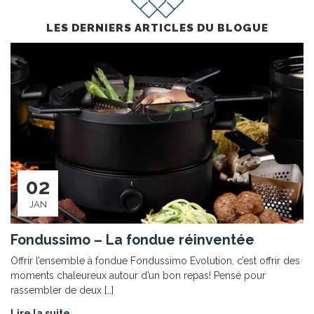
LES DERNIERS ARTICLES DU BLOGUE
02
JAN
Fondussimo – La fondue réinventée
Offrir l’ensemble à fondue Fondussimo Evolution, c’est offrir des
moments chaleureux autour d’un bon repas! Pensé pour
rassembler de deux […]
Lire la suite