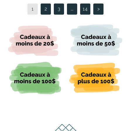
1
2
3
...
14
>