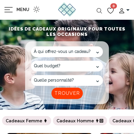
0
MENU
IDÉES DE CADEAUX ORIGINAUX POUR TOUTES
LES OCCASIONS
Cadeaux Femme 👩
Cadeaux Homme 👨🏻
Cadeaux 