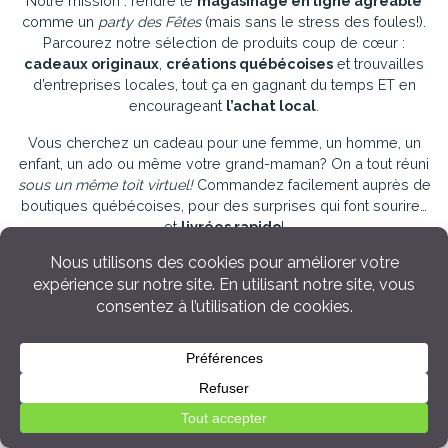
Notre mission : rendre le
magasinage en ligne agréable
comme un
party des Fêtes
(mais sans le stress des foules!).
Parcourez notre sélection de produits coup de cœur :
cadeaux originaux
,
créations québécoises
et trouvailles
d’entreprises locales, tout ça en gagnant du temps ET en
encourageant
l’achat local
.
Vous cherchez un cadeau pour une femme, un homme, un
enfant, un ado ou même votre grand-maman? On a tout réuni
sous un même toit virtuel!
Commandez facilement auprès de
boutiques québécoises, pour des surprises qui font sourire…
et
livrées rapido
!
Toujours en panne d’idées, besoin d'inspiration? Ne vous
inquiétez pas, c’est notre spécialité! Découvrez quelques-uns
de nos guides et sélections juste ici :
👶
Cadeaux de Shower & Naissance de bébé
💍
Cadeau de mariage & nouveaux mariés
🩷
20 cadeaux pour une meilleure amie
🤰
Cadeaux pour une nouvelle maman
💕
20 idées pour une grand-maman
🕊️
Deuil & Condoléances