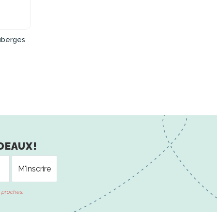
auberges
DEAUX!
 proches.