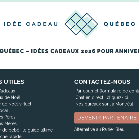
QUÉBEC – IDÉES CADEAUX 2026 POUR ANNIVE
S UTILES
CONTACTEZ-NOUS
Cadeaux
Par courriel (formulaire de cont
x de Noël
Chat en direct :
cliquez-ici
 de Noël virtuel
Nos bureaux sont à Montréal
ocal
es Pères
DEVENIR PARTENAIRE
es Mères
Alternative au Panier Bleu
 de bébé : le guide ultime
che rapide