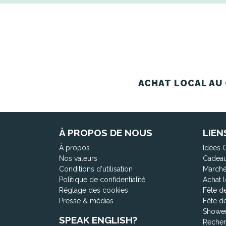
ACHAT LOCAL AU 
À PROPOS DE NOUS
LIEN
À propos
Idées 
Nos valeurs
Cadeau
Conditions d'utilisation
Marché
Politique de confidentialité
Achat l
Réglage des cookies
Fête d
Presse & médias
Fête d
Shower
SPEAK ENGLISH?
Recher