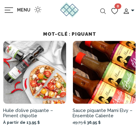
0
MENU
MOT-CLÉ : PIQUANT
Huile d’olive piquante –
Sauce piquante Mami Elvy –
Piment chipotle
Ensemble Caliente
À partir de 13,95 $
49,75 $
36,95 $