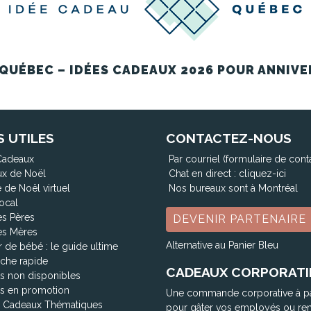
QUÉBEC – IDÉES CADEAUX 2026 POUR ANNIVE
S UTILES
CONTACTEZ-NOUS
Cadeaux
Par courriel (formulaire de cont
x de Noël
Chat en direct :
cliquez-ici
 de Noël virtuel
Nos bureaux sont à Montréal
ocal
es Pères
DEVENIR PARTENAIRE
es Mères
Alternative au Panier Bleu
 de bébé : le guide ultime
che rapide
CADEAUX CORPORATI
ts non disponibles
ts en promotion
Une commande corporative à p
 Cadeaux Thématiques
pour gâter vos employés ou re