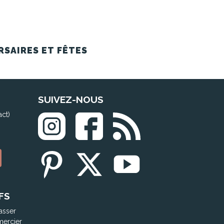
RSAIRES ET FÊTES
SUIVEZ-NOUS
act)
FS
asser
mercier