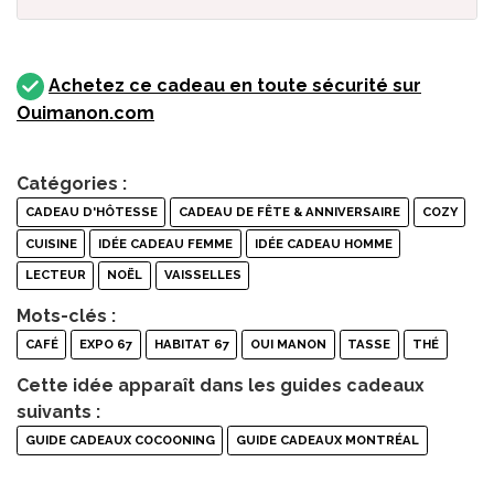
Achetez ce cadeau en toute sécurité sur
Ouimanon.com
Catégories :
CADEAU D'HÔTESSE
CADEAU DE FÊTE & ANNIVERSAIRE
COZY
CUISINE
IDÉE CADEAU FEMME
IDÉE CADEAU HOMME
LECTEUR
NOËL
VAISSELLES
Mots-clés :
CAFÉ
EXPO 67
HABITAT 67
OUI MANON
TASSE
THÉ
Cette idée apparaît dans les guides cadeaux
suivants :
GUIDE CADEAUX COCOONING
GUIDE CADEAUX MONTRÉAL