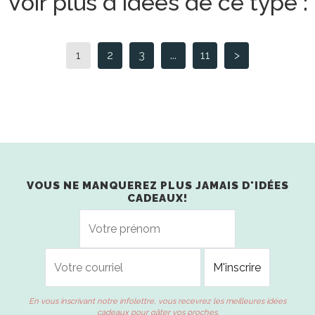
Voir plus d'idées de ce type :
1
2
3
...
11
>
VOUS NE MANQUEREZ PLUS JAMAIS D'IDÉES
CADEAUX!
En vous inscrivant notre infolettre, vous recevrez les meilleures idées
cadeaux pour gâter vos proches.