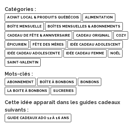
Catégories :
ACHAT LOCAL & PRODUITS QUÉBÉCOIS
ALIMENTATION
BOÎTE MENSUELLE
BOÎTES MENSUELLES & ABONNEMENTS
CADEAU DE FÊTE & ANNIVERSAIRE
CADEAU ORIGINAL
COZY
ÉPICURIEN
FÊTE DES MÈRES
IDÉE CADEAU ADOLESCENT
IDÉE CADEAU ADOLESCENTE
IDÉE CADEAU FEMME
NOËL
SAINT-VALENTIN
Mots-clés :
ABONNEMENT
BOÎTE À BONBONS
BONBONS
LA BOITE À BONBONS
SUCRERIES
Cette idée apparaît dans les guides cadeaux
suivants :
GUIDE CADEAUX ADO 12 À 16 ANS