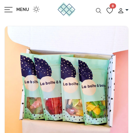
0
MENU