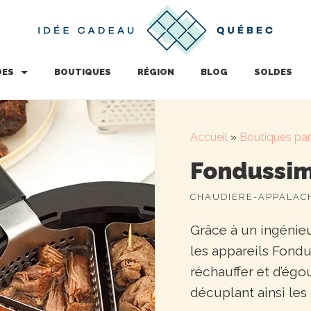
DES
BOUTIQUES
RÉGION
BLOG
SOLDES
Accueil
»
Boutiques par
Fondussi
CHAUDIÈRE-APPALAC
Grâce à un ingénie
les appareils Fond
réchauffer et d’égou
décuplant ainsi les 