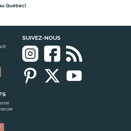
au Québec!
SUIVEZ-NOUS
act)
FS
asser
mercier