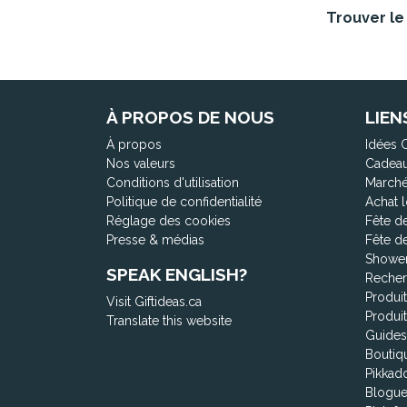
Trouver le 
À PROPOS DE NOUS
LIEN
À propos
Idées 
Nos valeurs
Cadeau
Conditions d'utilisation
Marché
Politique de confidentialité
Achat l
Réglage des cookies
Fête d
Presse & médias
Fête d
Shower
SPEAK ENGLISH?
Recher
Produi
Visit Giftideas.ca
Produi
Translate this website
Guides
Boutiq
Pikkad
Blogu