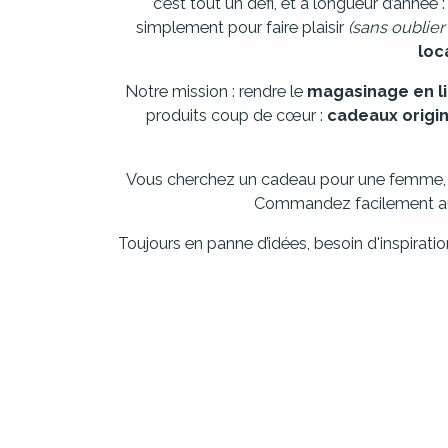
c’est tout un défi, et à longueur d’année
simplement pour faire plaisir
(sans oublier
loc
Notre mission : rendre le
magasinage en l
produits coup de cœur :
cadeaux origi
Vous cherchez un cadeau pour une femme,
Commandez facilement aupr
Toujours en panne d’idées, besoin d'inspirati