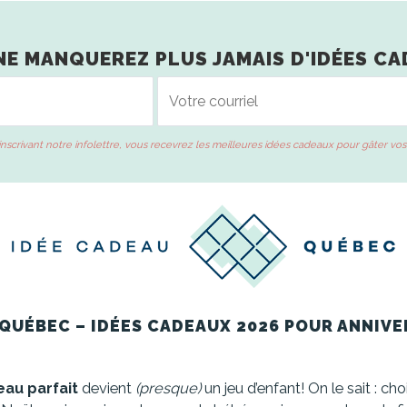
NE MANQUEREZ PLUS JAMAIS D'IDÉES CA
inscrivant notre infolettre, vous recevrez les meilleures idées cadeaux pour gâter vos
QUÉBEC – IDÉES CADEAUX 2026 POUR ANNIVE
au parfait
devient
(presque)
un jeu d’enfant! On le sait : cho