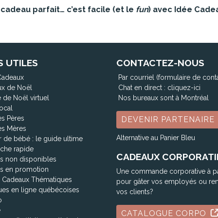
cadeau parfait… c’est facile (et le
fun
) avec Idée Cade
S UTILES
CONTACTEZ-NOUS
Cadeaux
Par courriel (formulaire de cont
x de Noël
Chat en direct :
cliquez-ici
 de Noël virtuel
Nos bureaux sont à Montréal
ocal
es Pères
DEVENIR PARTENAIRE
es Mères
Alternative au Panier Bleu
 de bébé : le guide ultime
che rapide
CADEAUX CORPORATI
ts non disponibles
ts en promotion
Une commande corporative à p
 Cadeaux Thématiques
pour gâter vos employés ou re
ues en ligne québécoises
vos clients?
o
e
CATALOGUE CORPO