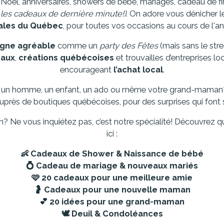
 : Noël, anniversaires, showers de bébé, mariages, cadeau de f
 les cadeaux de dernière minute!)
. On adore vous dénicher 
ales du Québec
, pour toutes vos occasions au cours de l'a
igne agréable
comme un
party des Fêtes
(mais sans le stre
naux
,
créations québécoises
et trouvailles d’entreprises 
encourageant
l’achat local
.
 un homme, un enfant, un ado ou même votre grand-maman?
ès de boutiques québécoises, pour des surprises qui font s
on? Ne vous inquiétez pas, c’est notre spécialité! Découvrez 
ici :
👶
Cadeaux de Shower & Naissance de bébé
💍
Cadeau de mariage & nouveaux mariés
🩷
20 cadeaux pour une meilleure amie
🤰
Cadeaux pour une nouvelle maman
💕
20 idées pour une grand-maman
🕊️
Deuil & Condoléances