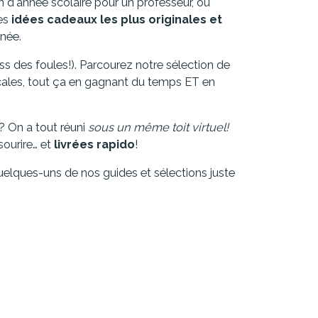
in d'année scolaire pour un professeur, ou
les
idées cadeaux les plus originales et
nnée.
ss des foules!). Parcourez notre sélection de
locales, tout ça en gagnant du temps ET en
 On a tout réuni
sous un même toit virtuel!
ourire… et
livrées rapido
!
quelques-uns de nos guides et sélections juste