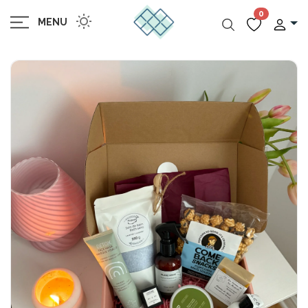
0
MENU