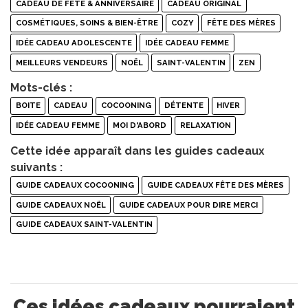
CADEAU DE FÊTE & ANNIVERSAIRE
CADEAU ORIGINAL
COSMÉTIQUES, SOINS & BIEN-ÊTRE
COZY
FÊTE DES MÈRES
IDÉE CADEAU ADOLESCENTE
IDÉE CADEAU FEMME
MEILLEURS VENDEURS
NOËL
SAINT-VALENTIN
ZEN
Mots-clés :
BOITE
CADEAU
COCOONING
DÉTENTE
HIVER
IDÉE CADEAU FEMME
MOI D'ABORD
RELAXATION
Cette idée apparaît dans les guides cadeaux
suivants :
GUIDE CADEAUX COCOONING
GUIDE CADEAUX FÊTE DES MÈRES
GUIDE CADEAUX NOËL
GUIDE CADEAUX POUR DIRE MERCI
GUIDE CADEAUX SAINT-VALENTIN
Ces idées cadeaux pourraient