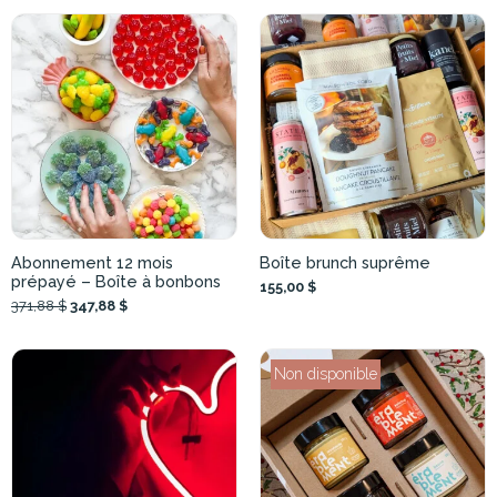
Abonnement 12 mois
Boîte brunch suprême
prépayé – Boîte à bonbons
155,00 $
371,88 $
347,88 $
Non disponible