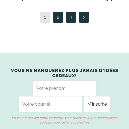
1
2
3
>
VOUS NE MANQUEREZ PLUS JAMAIS D'IDÉES
CADEAUX!
En vous inscrivant notre infolettre, vous recevrez les meilleures idées
cadeaux pour gâter vos proches.