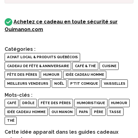
Achetez ce cadeau en toute sécurité sur
Ouimanon.com
Catégories :
ACHAT LOCAL & PRODUITS QUÉBÉCOIS
CADEAU DE FÊTE & ANNIVERSAIRE
CAFÉ & THÉ
CUISINE
FÊTE DES PÈRES
HUMOUR
IDÉE CADEAU HOMME
MEILLEURS VENDEURS
NOËL
P'TIT COMIQUE
VAISSELLES
Mots-clés :
CAFÉ
DRÔLE
FÊTE DES PÈRES
HUMORISTIQUE
HUMOUR
IDÉE CADEAU HOMME
OUI MANON
PAPA
PÈRE
TASSE
THÉ
Cette idée apparaît dans les guides cadeaux