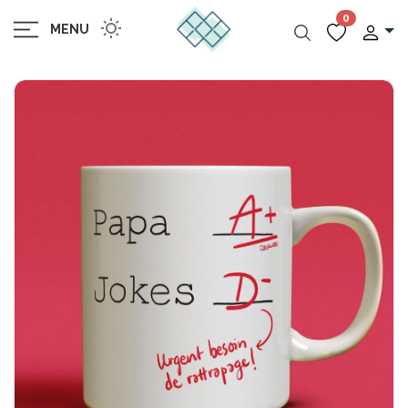
0
MENU