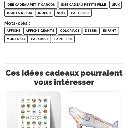
IDÉE CADEAU PETIT GARÇON
IDÉE CADEAU PETITE FILLE
JEUX
JOUETS & JEUX
JOUEUR
NOËL
PAPETERIE
Mots-clés :
AFFICHE
AFFICHE GÉANTE
COLORIAGE
DESSIN
ENFANT
MONTRÉAL
PAPEROLE
PAPETERIE
Ces idées cadeaux pourraient
vous intéresser