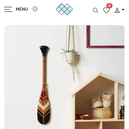
0
MENU