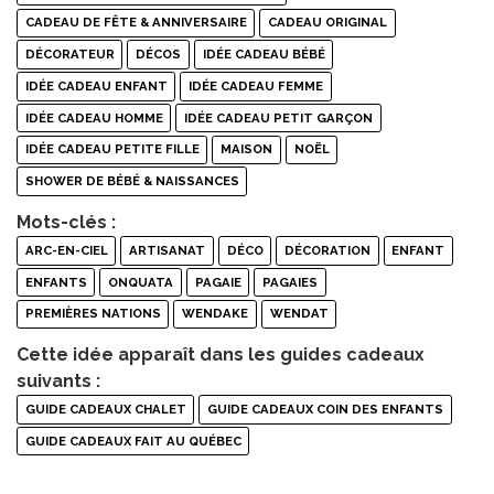
CADEAU DE FÊTE & ANNIVERSAIRE
CADEAU ORIGINAL
DÉCORATEUR
DÉCOS
IDÉE CADEAU BÉBÉ
IDÉE CADEAU ENFANT
IDÉE CADEAU FEMME
IDÉE CADEAU HOMME
IDÉE CADEAU PETIT GARÇON
IDÉE CADEAU PETITE FILLE
MAISON
NOËL
SHOWER DE BÉBÉ & NAISSANCES
Mots-clés :
ARC-EN-CIEL
ARTISANAT
DÉCO
DÉCORATION
ENFANT
ENFANTS
ONQUATA
PAGAIE
PAGAIES
PREMIÈRES NATIONS
WENDAKE
WENDAT
Cette idée apparaît dans les guides cadeaux
suivants :
GUIDE CADEAUX CHALET
GUIDE CADEAUX COIN DES ENFANTS
GUIDE CADEAUX FAIT AU QUÉBEC