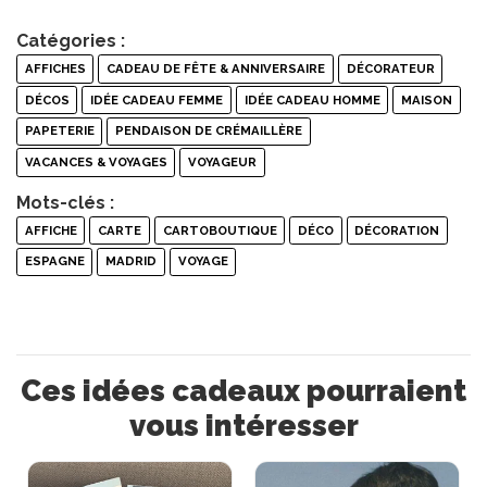
Catégories :
AFFICHES
CADEAU DE FÊTE & ANNIVERSAIRE
DÉCORATEUR
DÉCOS
IDÉE CADEAU FEMME
IDÉE CADEAU HOMME
MAISON
PAPETERIE
PENDAISON DE CRÉMAILLÈRE
VACANCES & VOYAGES
VOYAGEUR
Mots-clés :
AFFICHE
CARTE
CARTOBOUTIQUE
DÉCO
DÉCORATION
ESPAGNE
MADRID
VOYAGE
Ces idées cadeaux pourraient
vous intéresser