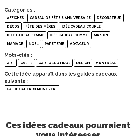
Catégories :
AFFICHES
CADEAU DE FÊTE & ANNIVERSAIRE
DÉCORATEUR
DÉCOS
FÊTE DES MÈRES
IDÉE CADEAU COUPLE
IDÉE CADEAU FEMME
IDÉE CADEAU HOMME
MAISON
MARIAGE
NOËL
PAPETERIE
VOYAGEUR
Mots-clés :
ART
CARTE
CARTOBOUTIQUE
DESIGN
MONTRÉAL
Cette idée apparaît dans les guides cadeaux
suivants :
GUIDE CADEAUX MONTRÉAL
Ces idées cadeaux pourraient
vous intéresser