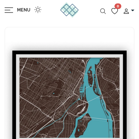
0
MENU