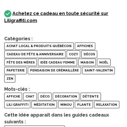
Achetez ce cadeau en toute sécurité sur
Liligraffiti.com
Catégories :
ACHAT LOCAL & PRODUITS QUÉBÉCOIS
AFFICHES
CADEAU DE FÊTE & ANNIVERSAIRE
COZY
DÉCOS
FÊTE DES MÈRES
IDÉE CADEAU FEMME
MAISON
NOËL
PAPETERIE
PENDAISON DE CRÉMAILLÈRE
SAINT-VALENTIN
ZEN
Mots-clés :
AFFICHE
CHAT
DÉCO
DÉCORATION
DÉTENTE
LILI GRAFFITI
MÉDITATION
MINOU
PLANTE
RELAXATION
Cette idée apparaît dans les guides cadeaux
suivants :