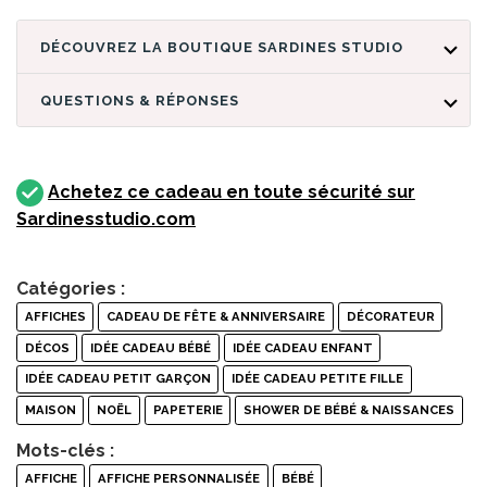
DÉCOUVREZ LA BOUTIQUE SARDINES STUDIO
QUESTIONS & RÉPONSES
Achetez ce cadeau en toute sécurité sur
Sardinesstudio.com
Catégories :
AFFICHES
CADEAU DE FÊTE & ANNIVERSAIRE
DÉCORATEUR
DÉCOS
IDÉE CADEAU BÉBÉ
IDÉE CADEAU ENFANT
IDÉE CADEAU PETIT GARÇON
IDÉE CADEAU PETITE FILLE
MAISON
NOËL
PAPETERIE
SHOWER DE BÉBÉ & NAISSANCES
Mots-clés :
AFFICHE
AFFICHE PERSONNALISÉE
BÉBÉ