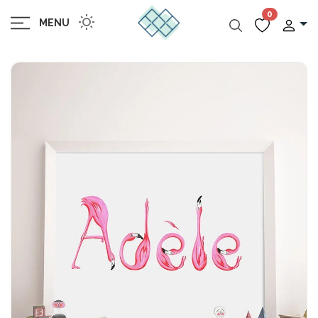
0
MENU