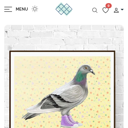
0
MENU