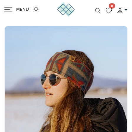
0
MENU