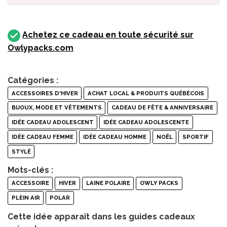
Achetez ce cadeau en toute sécurité sur
Owlypacks.com
Catégories :
ACCESSOIRES D'HIVER
ACHAT LOCAL & PRODUITS QUÉBÉCOIS
BIJOUX, MODE ET VÊTEMENTS
CADEAU DE FÊTE & ANNIVERSAIRE
IDÉE CADEAU ADOLESCENT
IDÉE CADEAU ADOLESCENTE
IDÉE CADEAU FEMME
IDÉE CADEAU HOMME
NOËL
SPORTIF
STYLÉ
Mots-clés :
ACCESSOIRE
HIVER
LAINE POLAIRE
OWLY PACKS
PLEIN AIR
POLAR
Cette idée apparaît dans les guides cadeaux