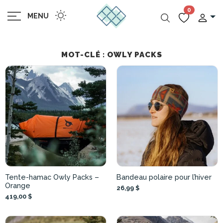
0
MENU
MOT-CLÉ : OWLY PACKS
Tente-hamac Owly Packs –
Bandeau polaire pour l’hiver
Orange
26,99 $
419,00 $