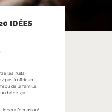
0 IDÉES
e
re les nuits
z pas à offrir un
 ou de la famille.
r un bébé, ça
lignera l’occasion!