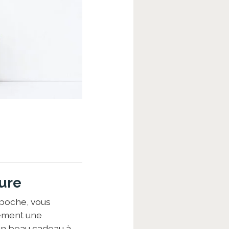
ure
 poche, vous
lement une
 un beau cadeau à