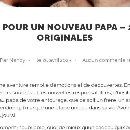
 POUR UN NOUVEAU PAPA – 2
ORIGINALES
Par Nancy •
le 25 avril 2025 •
Aucun commentair
ne aventure remplie d’émotions et de découvertes. Ent
iers sourires et les nouvelles responsabilités, n’hésite
 papa de votre entourage, que ce soit un frère, un ami
tention qui marque une étape unique dans sa vie. Avoi
 jours!
ment inoubliable, quoi de mieux qu’un cadeau qui sou