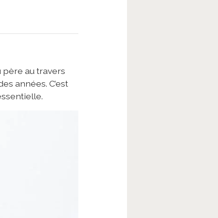
u père au travers
 des années. C’est
ssentielle.