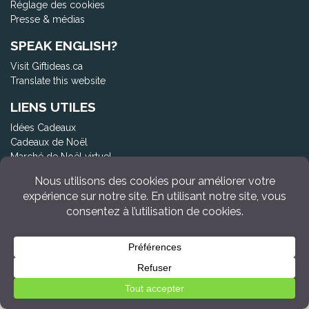
Réglage des cookies
Presse & médias
SPEAK ENGLISH?
Visit Giftideas.ca
Translate this website
LIENS UTILES
Idées Cadeaux
Cadeaux de Noël
Marché de Noël virtuel
Achat local
Fête des Pères
Fête des Mères
Shower de bébé : le guide ultime
Recherche rapide
Produits non disponibles
Produits en promotion
Guides Cadeaux Thématiques
Boutiques en ligne québécoises
Pikkado