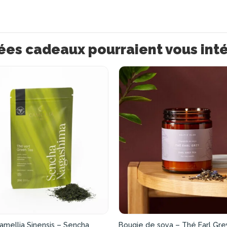
ées cadeaux pourraient vous int
amellia Sinensis – Sencha
Bougie de soya – Thé Earl Gre