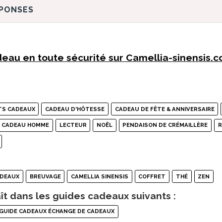
ÉPONSES
eau en toute sécurité sur Camellia-sinensis.
TS CADEAUX
CADEAU D'HÔTESSE
CADEAU DE FÊTE & ANNIVERSAIRE
E CADEAU HOMME
LECTEUR
NOËL
PENDAISON DE CRÉMAILLÈRE
R
ADEAUX
BREUVAGE
CAMELLIA SINENSIS
COFFRET
THÉ
ZEN
ît dans les guides cadeaux suivants :
GUIDE CADEAUX ÉCHANGE DE CADEAUX