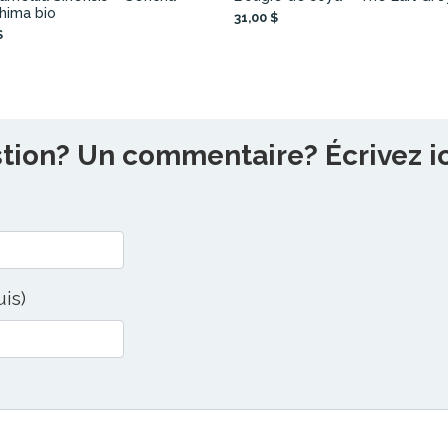
hima bio
31,00 $
$
ion? Un commentaire? Écrivez ici
uis)