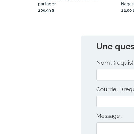
partager
Nagas
209,99 $
22,00 
Une quest
Nom : (requis)
Courriel : (req
Message :