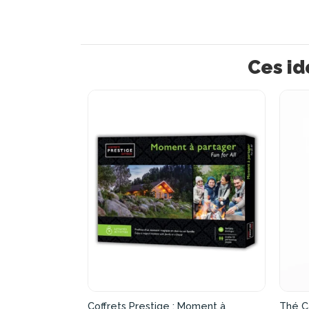
Ces id
Coffrets Prestige : Moment à
Thé C