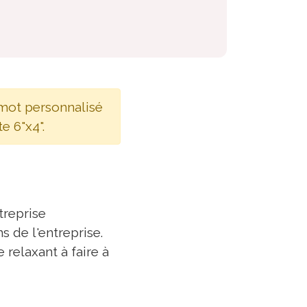
 mot personnalisé
e 6"x4".
treprise
s de l'entreprise.
relaxant à faire à