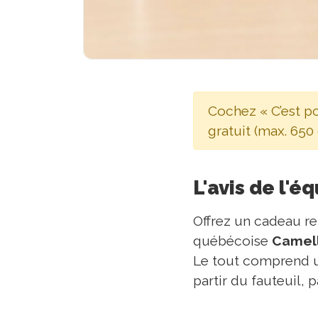
Cochez « C’est p
gratuit (max. 650 
L'avis de l'é
Offrez un cadeau re
québécoise
Camell
Le tout comprend un
partir du fauteuil, 