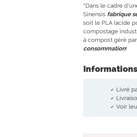
*Dans le cadre d'u
Sinensis
fabrique se
soit le PLA (acide 
compostage industri
à compost géré par 
consommation
!
Informations
Livré p
Livraiso
Voir le