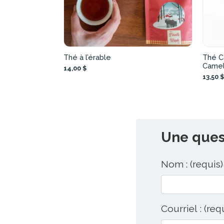
Thé à l’érable
Thé Ca
Camell
14,00 $
13,50 $
Une quest
Nom : (requis)
Courriel : (req