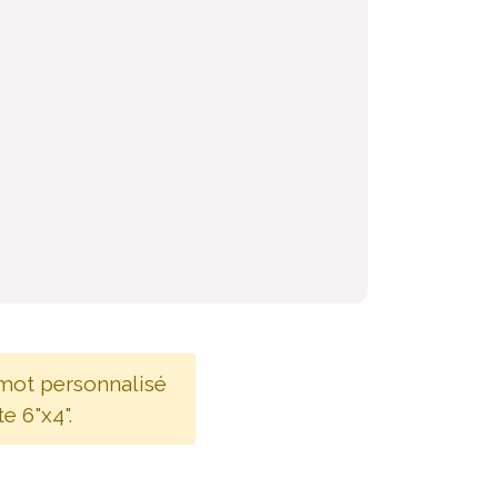
 mot personnalisé
e 6"x4".