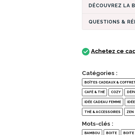
QUESTIONS & R
Achetez ce cad
Catégories :
BOÎTES CADEAUX & COFFRE
CAFÉ & THÉ
COZY
DÉP
IDÉE CADEAU FEMME
IDÉ
THÉ & ACCESSOIRES
ZEN
Mots-clés :
BAMBOU
BOITE
BOITE