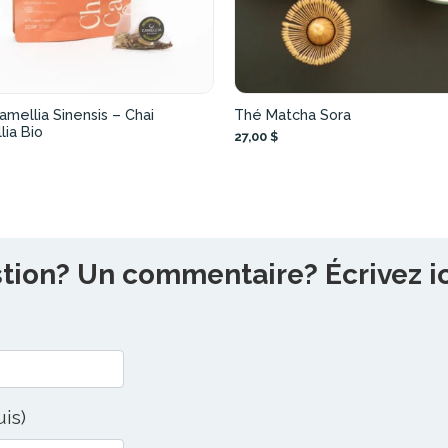
mellia Sinensis – Chai
Thé Matcha Sora
ia Bio
27,00 $
ion? Un commentaire? Écrivez ici
uis)