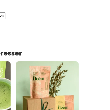
UR
éresser