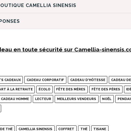
DÉCOUVREZ LA BOUTIQUE CAMELLIA SINENSIS
ÉPONSES
eau en toute sécurité sur Camellia-sinensis.
TS CADEAUX
CADEAU CORPORATIF
CADEAU D'HÔTESSE
CADEAU DE
ART À LA RETRAITE
ÉCOLO
FÊTE DES MÈRES
FÊTE DES PÈRES
ID
E CADEAU HOMME
LECTEUR
MEILLEURS VENDEURS
NOËL
PENDAI
 DE THÉ
CAMELLIA SINENSIS
COFFRET
THÉ
TISANE