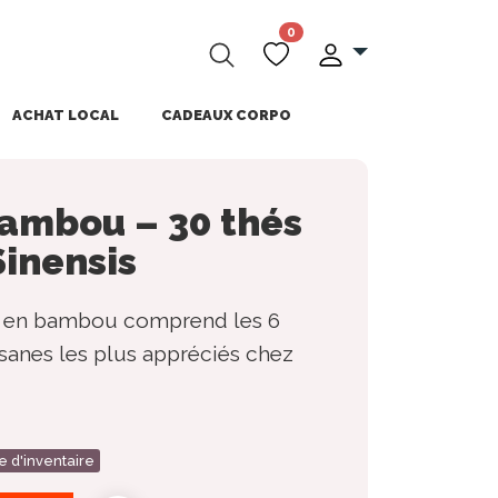
0
ACHAT LOCAL
CADEAUX CORPO
bambou – 30 thés
Sinensis
és en bambou comprend les 6
tisanes les plus appréciés chez
e d'inventaire