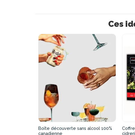
Ces id
Boîte découverte sans alcool 100%
Coffre
canadienne
cidrer