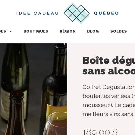
DES
BOUTIQUES
RÉGION
BLOG
SOLDES
Boîte dégu
sans alcoo
Coffret Dégustation
bouteilles variées (
mousseux). Le cade
meilleurs vins sans 
189,00 $