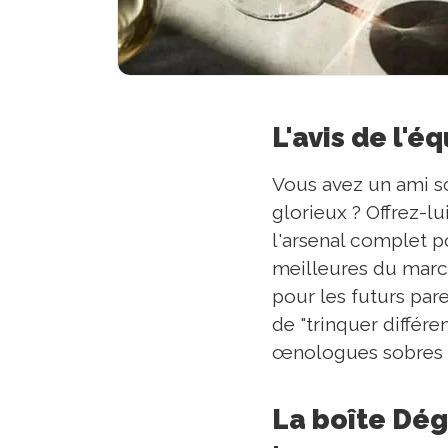
L'avis de l'é
Vous avez un ami sce
glorieux ? Offrez-lu
l'arsenal complet po
meilleures du march
pour les futurs par
de "trinquer différe
œnologues sobres to
La boîte Dég