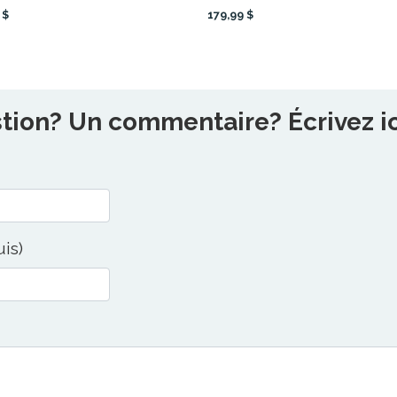
 $
179,99 $
ion? Un commentaire? Écrivez ici
uis)