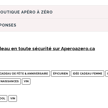
DÉCOUVREZ LA BOUTIQUE APÉRO À ZÉRO
ÉPONSES
eau en toute sécurité sur Aperoazero.ca
CADEAU DE FÊTE & ANNIVERSAIRE
ÉPICURIEN
IDÉE CADEAU FEMME
 NAISSANCES
VIN
OOL
VIN