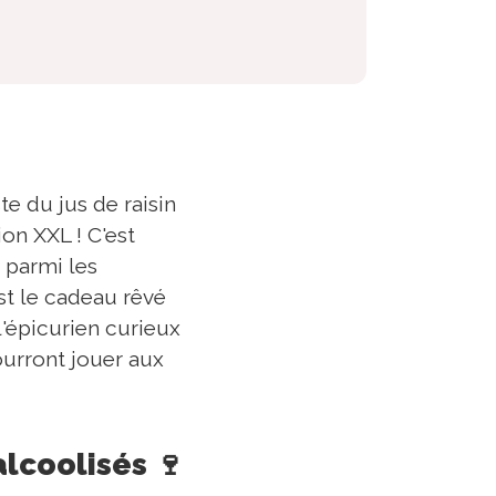
te du jus de raisin
on XXL ! C'est
s parmi les
st le cadeau rêvé
l'épicurien curieux
ourront jouer aux
alcoolisés 🍷