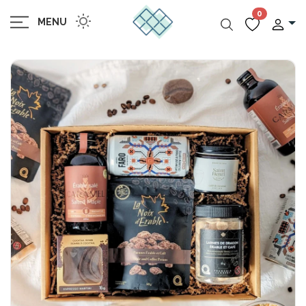
0
MENU