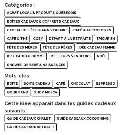
Catégories :
ACHAT LOCAL & PRODUITS QUÉBÉCOIS
BOÎTES CADEAUX & COFFRETS CADEAUX
CADEAU DE FÊTE & ANNIVERSAIRE
CAFÉ & ACCESSOIRES
CAFÉ & THÉ
COZY
DÉPART À LA RETRAITE
ÉPICURIEN
FÊTE DES MÈRES
FÊTE DES PÈRES
IDÉE CADEAU FEMME
IDÉE CADEAU HOMME
MEILLEURS VENDEURS
NOËL
SHOWER DE BÉBÉ & NAISSANCES
Mots-clés :
BOITE
BOITE CADEAU
CAFÉ
CHOCOLAT
ESPRESSO
GOURMAND
SHOP MOI ÇA
Cette idée apparaît dans les guides cadeaux
suivants :
GUIDE CADEAUX CHALET
GUIDE CADEAUX COCOONING
GUIDE CADEAUX RETRAITÉ