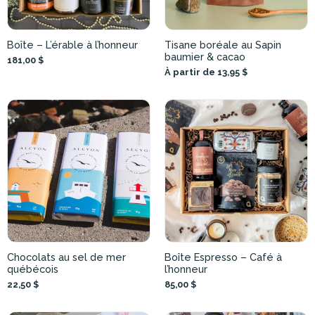
Boîte – L’érable à l’honneur
Tisane boréale au Sapin
baumier & cacao
181,00 $
À partir de 13,95 $
Chocolats au sel de mer
Boîte Espresso – Café à
québécois
l’honneur
22,50 $
85,00 $