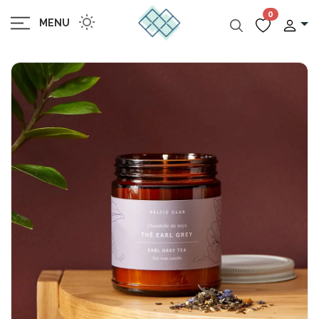
0
MENU