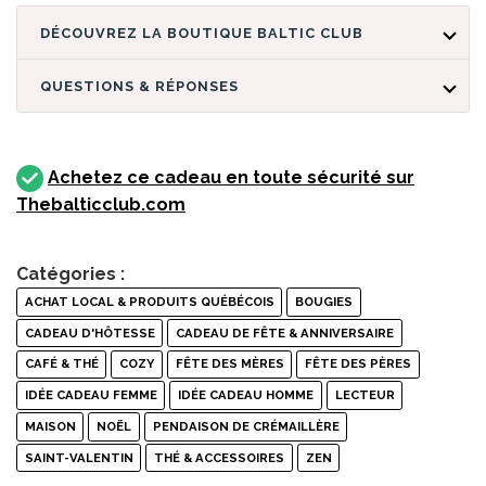
DÉCOUVREZ LA BOUTIQUE BALTIC CLUB
QUESTIONS & RÉPONSES
Achetez ce cadeau en toute sécurité sur
Thebalticclub.com
Catégories :
ACHAT LOCAL & PRODUITS QUÉBÉCOIS
BOUGIES
CADEAU D'HÔTESSE
CADEAU DE FÊTE & ANNIVERSAIRE
CAFÉ & THÉ
COZY
FÊTE DES MÈRES
FÊTE DES PÈRES
IDÉE CADEAU FEMME
IDÉE CADEAU HOMME
LECTEUR
MAISON
NOËL
PENDAISON DE CRÉMAILLÈRE
SAINT-VALENTIN
THÉ & ACCESSOIRES
ZEN