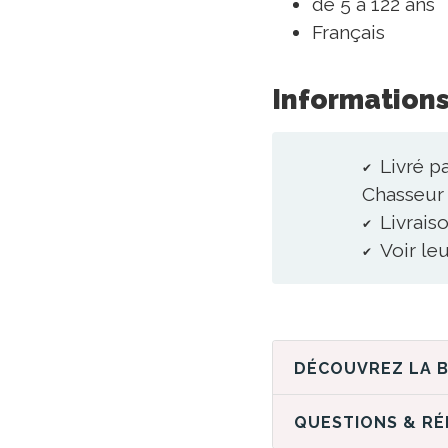
de 5 à 122 ans
Français
Informations
Livré p
Chasseur 
Livraiso
Voir le
QUESTIONS & R