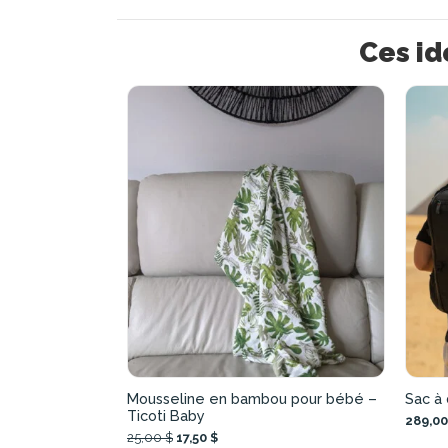
Ces id
Mousseline en bambou pour bébé –
Sac à 
Ticoti Baby
289,00
25,00 $
17,50 $