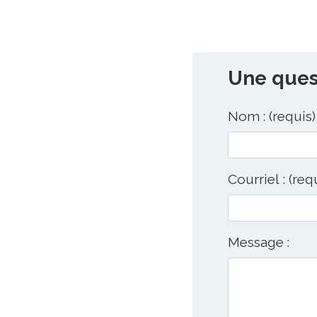
Une quest
Nom : (requis)
Courriel : (req
Message :