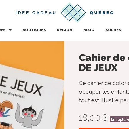
DES
BOUTIQUES
RÉGION
BLOG
SOLDES
Cahier de 
DE JEUX
Ce cahier de coloria
occuper les enfants
tout est illustré p
18,00 $
En rupture