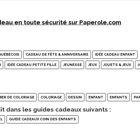
eau en toute sécurité sur Paperole.com
QUÉBÉCOIS
CADEAU DE FÊTE & ANNIVERSAIRE
IDÉE CADEAU ENFANT
N
IDÉE CADEAU PETITE FILLE
JEUNESSE
JEUX
JOUETS & JEUX
J
IER DE COLORIAGE
COLORIAGE
DESSIN
ENFANT
ENFANTS
PA
ît dans les guides cadeaux suivants :
ËL
GUIDE CADEAUX COIN DES ENFANTS