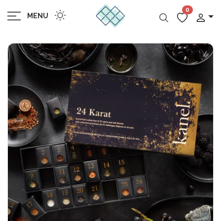
0
MENU