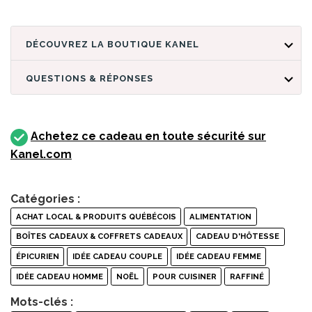
DÉCOUVREZ LA BOUTIQUE KANEL
QUESTIONS & RÉPONSES
Achetez ce cadeau en toute sécurité sur
Kanel.com
Catégories :
ACHAT LOCAL & PRODUITS QUÉBÉCOIS
ALIMENTATION
BOÎTES CADEAUX & COFFRETS CADEAUX
CADEAU D'HÔTESSE
ÉPICURIEN
IDÉE CADEAU COUPLE
IDÉE CADEAU FEMME
IDÉE CADEAU HOMME
NOËL
POUR CUISINER
RAFFINÉ
Mots-clés :