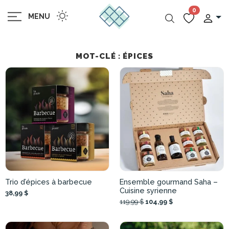
0
MENU
MOT-CLÉ : ÉPICES
Trio d’épices à barbecue
Ensemble gourmand Saha –
Cuisine syrienne
38,99 $
119,99 $
104,99 $