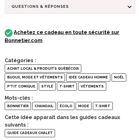
QUESTIONS & RÉPONSES
Achetez ce cadeau en toute sécurité sur
Bonnetier.com
Catégories :
ACHAT LOCAL & PRODUITS QUÉBÉCOIS
BIJOUX, MODE ET VÊTEMENTS
IDÉE CADEAU HOMME
NOËL
P'TIT COMIQUE
STYLÉ
T-SHIRT
VÊTEMENTS
Mots-clés :
BONNETIER
CHANDAIL
ÉCOLO
MODE
T-SHIRT
Cette idée apparaît dans les guides cadeaux
suivants :
GUIDE CADEAUX CHALET