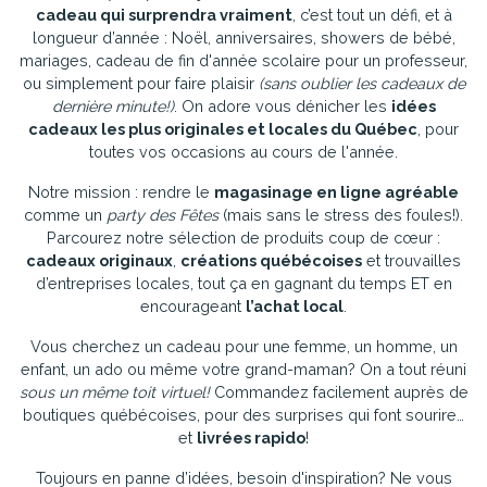
cadeau qui surprendra vraiment
, c’est tout un défi, et à
longueur d’année : Noël, anniversaires, showers de bébé,
mariages, cadeau de fin d'année scolaire pour un professeur,
ou simplement pour faire plaisir
(sans oublier les cadeaux de
dernière minute!)
. On adore vous dénicher les
idées
cadeaux les plus originales et locales du Québec
, pour
toutes vos occasions au cours de l'année.
Notre mission : rendre le
magasinage en ligne agréable
comme un
party des Fêtes
(mais sans le stress des foules!).
Parcourez notre sélection de produits coup de cœur :
cadeaux originaux
,
créations québécoises
et trouvailles
d’entreprises locales, tout ça en gagnant du temps ET en
encourageant
l’achat local
.
Vous cherchez un cadeau pour une femme, un homme, un
enfant, un ado ou même votre grand-maman? On a tout réuni
sous un même toit virtuel!
Commandez facilement auprès de
boutiques québécoises, pour des surprises qui font sourire…
et
livrées rapido
!
Toujours en panne d’idées, besoin d'inspiration? Ne vous