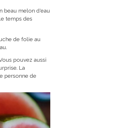
 un beau melon d'eau
 le temps des
uche de folie au
au.
. Vous pouvez aussi
rprise. La
ne personne de