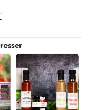
R
éresser