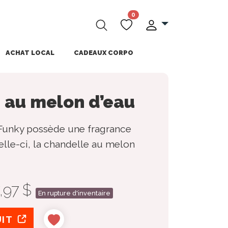
0
ACHAT LOCAL
CADEAUX CORPO
 au melon d’eau
Funky possède une fragrance
lle-ci, la chandelle au melon
7,97 $
En rupture d'inventaire
UIT