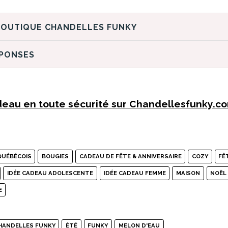
DÉCOUVREZ LA BOUTIQUE CHANDELLES FUNKY
ÉPONSES
eau en toute sécurité sur Chandellesfunky.c
QUÉBÉCOIS
BOUGIES
CADEAU DE FÊTE & ANNIVERSAIRE
COZY
FÊ
IDÉE CADEAU ADOLESCENTE
IDÉE CADEAU FEMME
MAISON
NOËL
E
HANDELLES FUNKY
ÉTÉ
FUNKY
MELON D'EAU