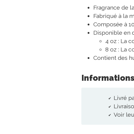
Fragrance de l
Fabriqué à la 
Composée à 100
Disponible en 
4 oz : La 
8 oz : La 
Contient des h
Informations
Livré p
Livraiso
Voir le