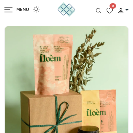
0
MENU