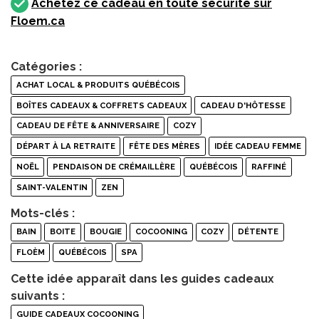
Achetez ce cadeau en toute sécurité sur
Floem.ca
Catégories :
ACHAT LOCAL & PRODUITS QUÉBÉCOIS
BOÎTES CADEAUX & COFFRETS CADEAUX
CADEAU D'HÔTESSE
CADEAU DE FÊTE & ANNIVERSAIRE
COZY
DÉPART À LA RETRAITE
FÊTE DES MÈRES
IDÉE CADEAU FEMME
NOËL
PENDAISON DE CRÉMAILLÈRE
QUÉBÉCOIS
RAFFINÉ
SAINT-VALENTIN
ZEN
Mots-clés :
BAIN
BOITE
BOUGIE
COCOONING
COZY
DÉTENTE
FLOÈM
QUÉBÉCOIS
SPA
Cette idée apparaît dans les guides cadeaux
suivants :
GUIDE CADEAUX COCOONING