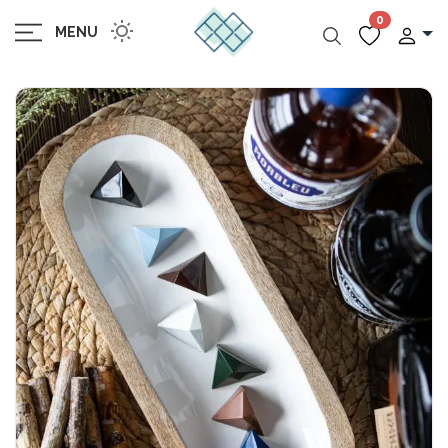
0
MENU