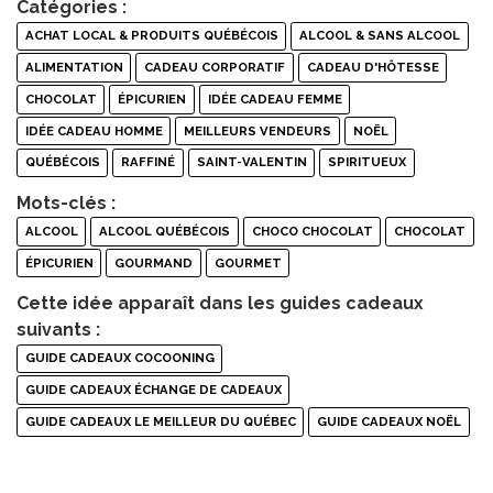
Catégories :
ACHAT LOCAL & PRODUITS QUÉBÉCOIS
ALCOOL & SANS ALCOOL
ALIMENTATION
CADEAU CORPORATIF
CADEAU D'HÔTESSE
CHOCOLAT
ÉPICURIEN
IDÉE CADEAU FEMME
IDÉE CADEAU HOMME
MEILLEURS VENDEURS
NOËL
QUÉBÉCOIS
RAFFINÉ
SAINT-VALENTIN
SPIRITUEUX
Mots-clés :
ALCOOL
ALCOOL QUÉBÉCOIS
CHOCO CHOCOLAT
CHOCOLAT
ÉPICURIEN
GOURMAND
GOURMET
Cette idée apparaît dans les guides cadeaux
suivants :
GUIDE CADEAUX COCOONING
GUIDE CADEAUX ÉCHANGE DE CADEAUX
GUIDE CADEAUX LE MEILLEUR DU QUÉBEC
GUIDE CADEAUX NOËL