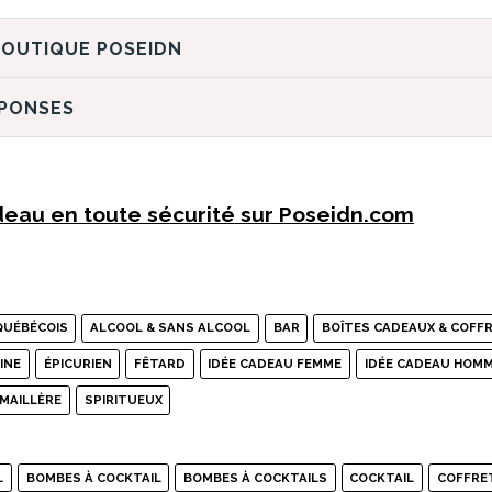
DÉCOUVREZ LA BOUTIQUE POSEIDN
ÉPONSES
eau en toute sécurité sur Poseidn.com
QUÉBÉCOIS
ALCOOL & SANS ALCOOL
BAR
BOÎTES CADEAUX & COFF
INE
ÉPICURIEN
FÊTARD
IDÉE CADEAU FEMME
IDÉE CADEAU HOM
MAILLÈRE
SPIRITUEUX
L
BOMBES À COCKTAIL
BOMBES À COCKTAILS
COCKTAIL
COFFRE