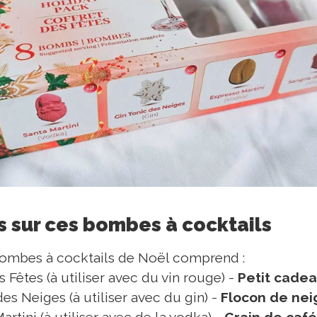
us sur ces bombes à cocktails
bombes à cocktails de Noël comprend :
 Fêtes (à utiliser avec du vin rouge) -
Petit cade
es Neiges (à utiliser avec du gin) -
Flocon de nei
rtini (à utiliser avec de la vodka) -
Grain de café