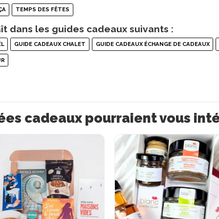
ÇA
TEMPS DES FÊTES
ît dans les guides cadeaux suivants :
ËL
GUIDE CADEAUX CHALET
GUIDE CADEAUX ÉCHANGE DE CADEAUX
UR
ées cadeaux pourraient vous int