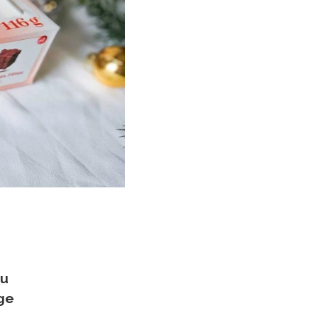
au
ge