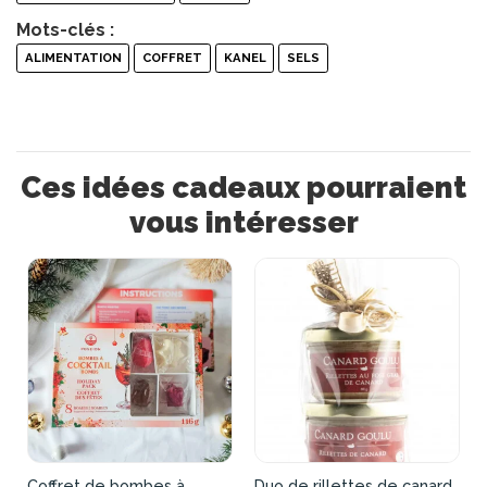
Mots-clés :
ALIMENTATION
COFFRET
KANEL
SELS
Ces idées cadeaux pourraient
vous intéresser
Coffret de bombes à
Duo de rillettes de canard