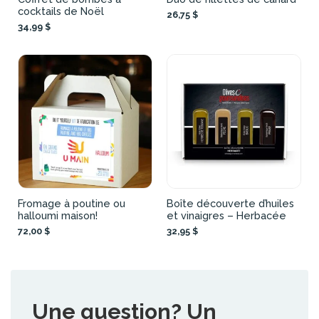
cocktails de Noël
26,75 $
34,99 $
Fromage à poutine ou
Boîte découverte d’huiles
halloumi maison!
et vinaigres – Herbacée
72,00 $
32,95 $
Une question? Un