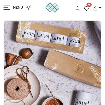
0
MENU