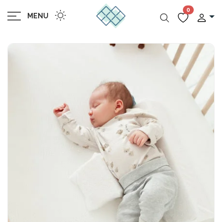
0
MENU