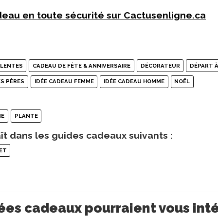
eau en toute sécurité sur Cactusenligne.ca
ULENTES
CADEAU DE FÊTE & ANNIVERSAIRE
DÉCORATEUR
DÉPART À
ES PÈRES
IDÉE CADEAU FEMME
IDÉE CADEAU HOMME
NOËL
NE
PLANTE
ît dans les guides cadeaux suivants :
ET
ées cadeaux pourraient vous int