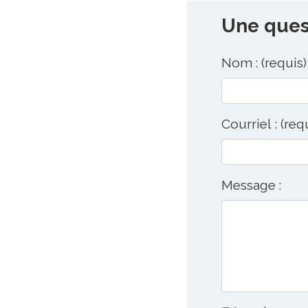
Une quest
Nom : (requis)
Courriel : (req
Message :