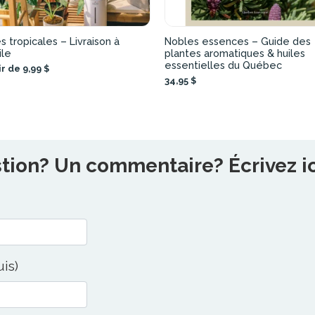
s tropicales – Livraison à
Nobles essences – Guide des
ile
plantes aromatiques & huiles
essentielles du Québec
ir de 9,99 $
34,95 $
ion? Un commentaire? Écrivez ici
uis)