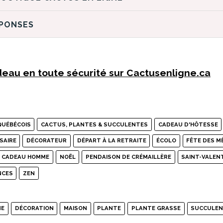
ÉPONSES
eau en toute sécurité sur Cactusenligne.ca
QUÉBÉCOIS
CACTUS, PLANTES & SUCCULENTES
CADEAU D'HÔTESSE
SAIRE
DÉCORATEUR
DÉPART À LA RETRAITE
ÉCOLO
FÊTE DES M
E CADEAU HOMME
NOËL
PENDAISON DE CRÉMAILLÈRE
SAINT-VALEN
NCES
ZEN
NE
DÉCORATION
MAISON
PLANTE
PLANTE GRASSE
SUCCULE