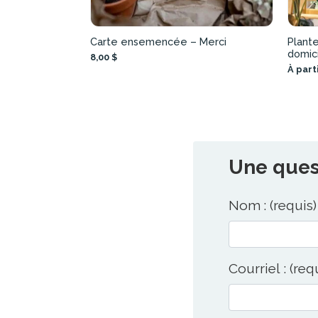
Carte ensemencée – Merci
Plante
domic
8,00 $
À part
Une quest
Nom : (requis)
Courriel : (req