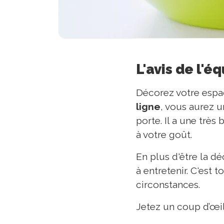
L'avis de l'é
Décorez votre espa
ligne
, vous aurez u
porte. Il a une trè
à votre goût.
En plus d'être la dé
à entretenir. C'est 
circonstances.
Jetez un coup d’œil