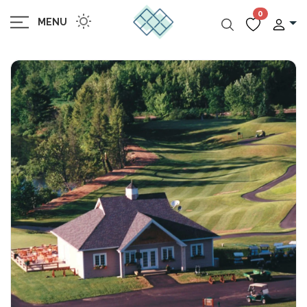
0
MENU