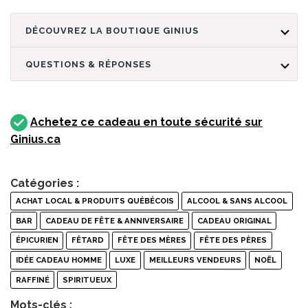
DÉCOUVREZ LA BOUTIQUE GINIUS
QUESTIONS & RÉPONSES
Achetez ce cadeau en toute sécurité sur
Ginius.ca
Catégories :
ACHAT LOCAL & PRODUITS QUÉBÉCOIS
ALCOOL & SANS ALCOOL
BAR
CADEAU DE FÊTE & ANNIVERSAIRE
CADEAU ORIGINAL
ÉPICURIEN
FÊTARD
FÊTE DES MÈRES
FÊTE DES PÈRES
IDÉE CADEAU HOMME
LUXE
MEILLEURS VENDEURS
NOËL
RAFFINÉ
SPIRITUEUX
Mots-clés :