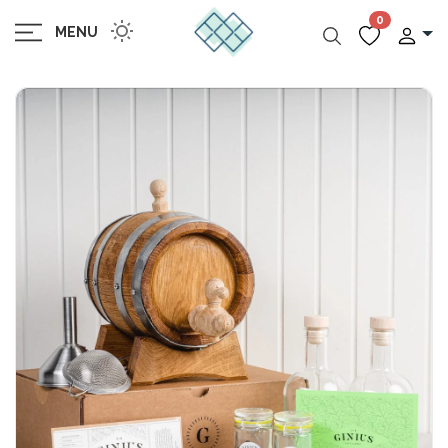
0
MENU