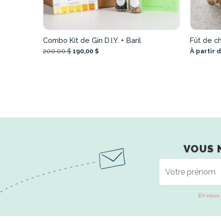
Combo Kit de Gin D.I.Y. + Baril
Fût de c
200,00 $
190,00 $
À partir d
VOUS 
En vous 